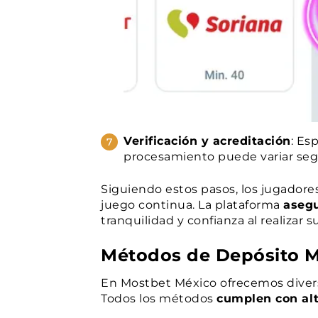
Verificación y acreditación
: Es
procesamiento puede variar se
Siguiendo estos pasos, los jugadore
juego continua. La plataforma
asegu
tranquilidad y confianza al realizar s
Métodos de Depósito M
En Mostbet México ofrecemos diverso
Todos los métodos
cumplen con al