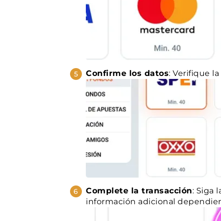
Confirme los datos
: Verifique 
Complete la transacción
: Siga
información adicional dependie