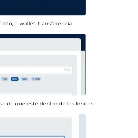
ito, e-wallet, transferencia
e de que esté dentro de los límites