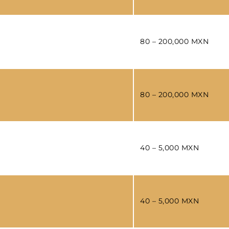
80 – 200,000 MXN
80 – 200,000 MXN
40 – 5,000 MXN
40 – 5,000 MXN