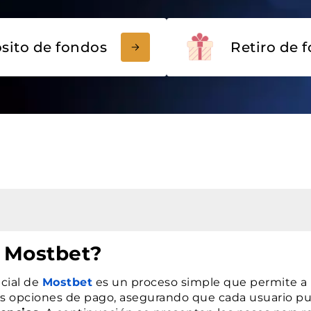
sito de fondos
Retiro de 
 Mostbet?
bet?
icial de
Mostbet
es un proceso simple que permite a 
r Pagos en Mostbet
ias opciones de pago, asegurando que cada usuario p