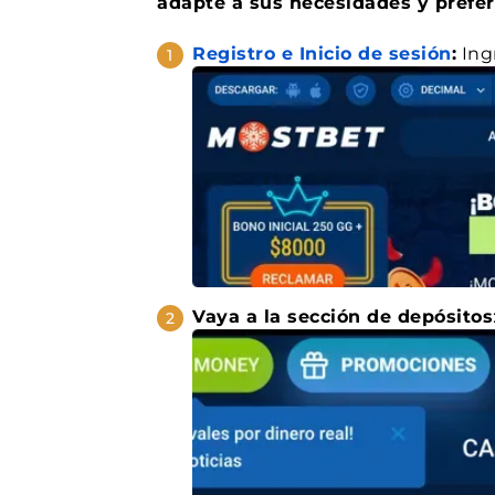
adapte a sus necesidades y prefe
Depósitos con Tarjeta de Crédi
Solucionando Problemas de Re
Registro e Inicio de sesión
:
Ing
E-wallets y Sistemas de Pago 
Vaya a la sección de depósitos