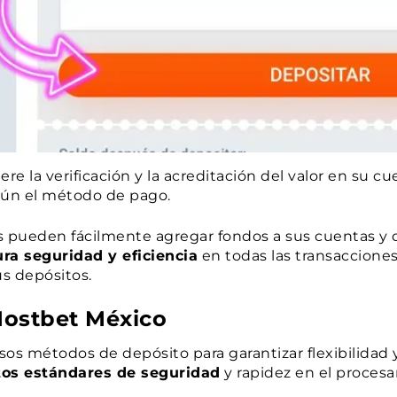
pere la verificación y la acreditación del valor en su 
gún el método de pago.
s pueden fácilmente agregar fondos a sus cuentas y d
ra seguridad y eficiencia
en todas las transacciones
us depósitos.
ostbet México
s métodos de depósito para garantizar flexibilidad y
tos estándares de seguridad
y rapidez en el proces