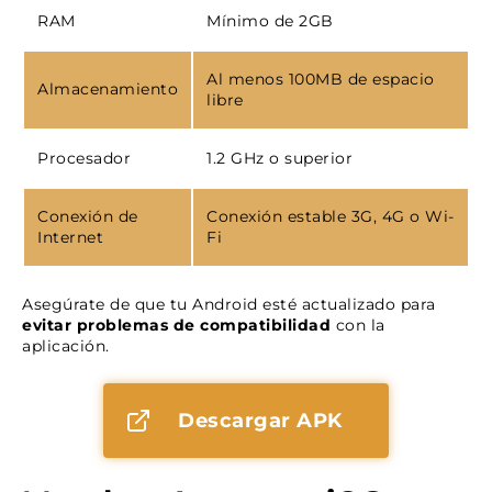
RAM
Mínimo de 2GB
Al menos 100MB de espacio
Almacenamiento
libre
Procesador
1.2 GHz o superior
Conexión de
Conexión estable 3G, 4G o Wi-
Internet
Fi
Asegúrate de que tu Android esté actualizado para
evitar problemas de compatibilidad
con la
aplicación.
Descargar APK