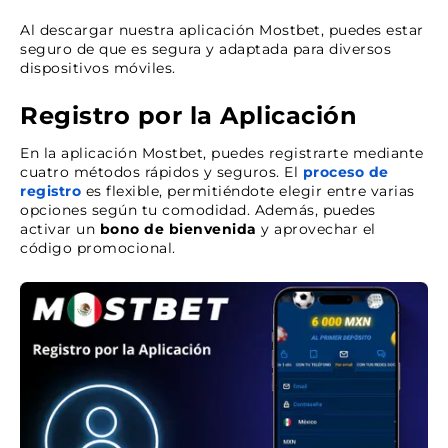
Al descargar nuestra aplicación Mostbet, puedes estar
seguro de que es segura y adaptada para diversos
dispositivos móviles.
Registro por la Aplicación
En la aplicación Mostbet, puedes registrarte mediante
cuatro métodos rápidos y seguros. El
proceso de
registro
es flexible, permitiéndote elegir entre varias
opciones según tu comodidad. Además, puedes
activar un
bono de bienvenida
y aprovechar el
código promocional.