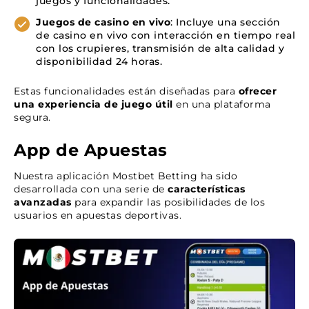
juegos y funcionalidades.
Juegos de casino en vivo
: Incluye una sección
de casino en vivo con interacción en tiempo real
con los crupieres, transmisión de alta calidad y
disponibilidad 24 horas.
Estas funcionalidades están diseñadas para
ofrecer
una experiencia de juego útil
en una plataforma
segura.
App de Apuestas
Nuestra aplicación Mostbet Betting ha sido
desarrollada con una serie de
características
avanzadas
para expandir las posibilidades de los
usuarios en apuestas deportivas.