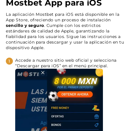
Mostbet App para iOS
La aplicación Mostbet para iOS está disponible en la
App Store, ofreciendo un proceso de instalación
sencillo y seguro
. Cumple con los estrictos
estándares de calidad de Apple, garantizando la
fiabilidad para los usuarios. Sigue las instrucciones a
continuación para descargar y usar la aplicación en tu
dispositivo Apple.
Accede a nuestro sitio web oficial y selecciona
“Descargar para iOS” en el menú principal.