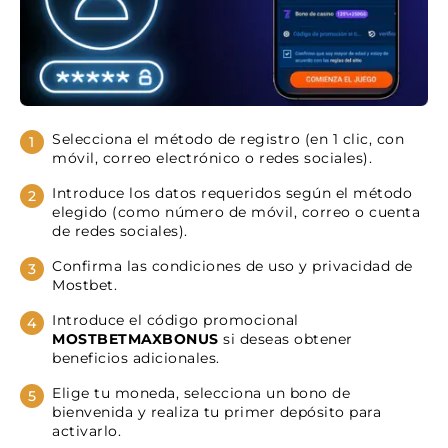
Selecciona el método de registro (en 1 clic, con
móvil, correo electrónico o redes sociales).
Introduce los datos requeridos según el método
elegido (como número de móvil, correo o cuenta
de redes sociales).
Confirma las condiciones de uso y privacidad de
Mostbet.
Introduce el código promocional
MOSTBETMAXBONUS
si deseas obtener
beneficios adicionales.
Elige tu moneda, selecciona un bono de
bienvenida y realiza tu primer depósito para
activarlo.