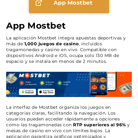
App Mostbet
App Mostbet
La aplicación Mostbet integra apuestas deportivas y
más de
1,000 juegos de casino
, incluidos
tragamonedas y casino en vivo. Compatible con
dispositivos Android e iOS, ocupa solo 130 MB de
espacio y se instala en menos de 2 minutos.
La interfaz de Mostbet organiza los juegos en
categorías claras, facilitando la navegación. Los
usuarios pueden acceder rápidamente a opciones
como las tragamonedas con
RTP superiores al 96%
y
mesas de casino en vivo con límites bajos. La
aplicación garantiza gráficos optimizados y