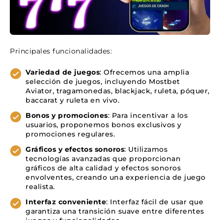
Principales funcionalidades:
Variedad de juegos
: Ofrecemos una amplia
selección de juegos, incluyendo Mostbet
Aviator, tragamonedas, blackjack, ruleta, póquer,
baccarat y ruleta en vivo.
Bonos y promociones
: Para incentivar a los
usuarios, proponemos bonos exclusivos y
promociones regulares.
Gráficos y efectos sonoros
: Utilizamos
tecnologías avanzadas que proporcionan
gráficos de alta calidad y efectos sonoros
envolventes, creando una experiencia de juego
realista.
Interfaz conveniente
: Interfaz fácil de usar que
garantiza una transición suave entre diferentes