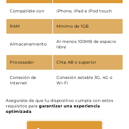
Compatible con
iPhone, iPad e iPod touch
RAM
Mínimo de 1GB
Al menos 100MB de espacio
Almacenamiento
libre
Procesador
Chip A8 o superior
Conexión de
Conexión estable 3G, 4G o
Internet
Wi-Fi
Asegúrate de que tu dispositivo cumpla con estos
requisitos para
garantizar una experiencia
optimizada
.