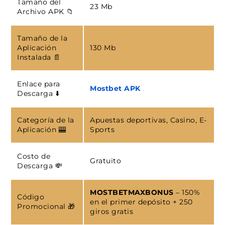
Tamaño del
23 Mb
Archivo APK 📁
Tamaño de la
Aplicación
130 Mb
Instalada 📄
Enlace para
Mostbet APK
Descarga ⬇️
Categoría de la
Apuestas deportivas, Casino, E-
Aplicación 🎰
Sports
Costo de
Gratuito
Descarga 💸
MOSTBETMAXBONUS
– 150%
Código
en el primer depósito + 250
Promocional 🎁
giros gratis