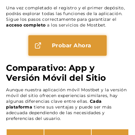
Una vez completado el registro y el primer depósito,
podrás explorar todas las funciones de la aplicación.
Sigue los pasos correctamente para garantizar el
acceso completo
a los servicios de Mostbet.
Probar Ahora
Comparativo: App y
Versión Móvil del Sitio
Aunque nuestra aplicación móvil Mostbet y la versión
móvil del sitio ofrecen experiencias similares, hay
algunas diferencias clave entre ellas.
Cada
plataforma
tiene sus ventajas y puede ser más
adecuada dependiendo de las necesidades y
preferencias del usuario.