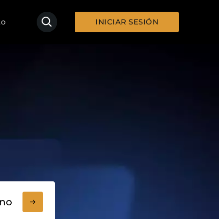
to
INICIAR SESIÓN
ono