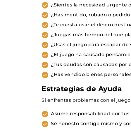
¿Sientes la necesidad urgente 
¿Has mentido, robado o pedido 
¿Te cuesta usar el dinero destin
¿Juegas más tiempo del que p
¿Usas el juego para escapar de
¿El juego ha causado pensamien
¿Tus deudas son causadas por e
¿Has vendido bienes personales 
Estrategias de Ayuda
Si enfrentas problemas con el juego,
Asume responsabilidad por tus 
Sé honesto contigo mismo y con