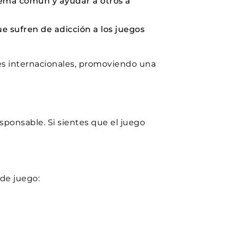
lema común y ayudar a otros a
ue sufren de adicción a los juegos
es internacionales, promoviendo una
ponsable. Si sientes que el juego
 de juego: