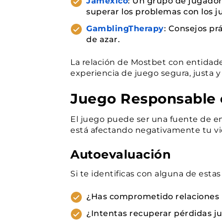
Jamexico
: Un grupo de jugador
superar los problemas con los j
GamblingTherapy
: Consejos pr
de azar.
La relación de Mostbet con entidad
experiencia de juego segura, justa y
Juego Responsable 
El juego puede ser una fuente de en
está afectando negativamente tu vida
Autoevaluación
Si te identificas con alguna de esta
¿Has comprometido relaciones i
¿Intentas recuperar pérdidas 