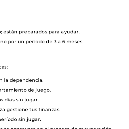
.
.
o; están preparados para ayudar.
sino por un período de 3 a 6 meses.
cas:
on la dependencia.
ortamiento de juego.
s días sin jugar.
a gestione tus finanzas.
ríodo sin jugar.