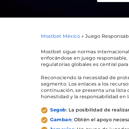
Mostbet México
»
Juego Responsab
Mostbet sigue normas internacional
enfocándose en juego responsable, s
regulatorias globales es central par
Reconociendo la necesidad de prote
segmento. Los enlaces a los recurso
continuación, se presenta una lista
honestidad y la responsabilidad en l
Segob
: La posibilidad de reali
Gamban
: Obtén el apoyo necesa