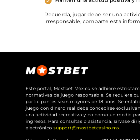
Mantén una actitud positiva y n
Recuerda, jugar debe ser una activi
irresponsable, comparte esta inform
Este portal, Mostbet México se adhiere estrictam
normativas de juego responsable. Se requiere qu
participantes sean mayores de 18 años. Se enfati
juego con dinero real debe concebirse exclusiv
una actividad recreativa y no como un medio pa
ingresos. Para consultas o asistencia, sírvase diri
electrónico
support@mostbetcasino.mx
.