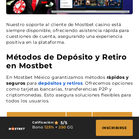
Nuestro soporte al cliente de Mostbet casino está
siempre disponible, ofreciendo asistencia rápida para
cuestiones de cuenta, asegurando una experiencia
positiva en la plataforma.
Métodos de Depósito y Retiro
en Mostbet
En Mostbet México garantizamos métodos
rápidos y
seguros
para
depósitos y retiros
. Ofrecemos opciones
como tarjetas bancarias, transferencias P2P y
criptomonedas. Esto asegura soluciones flexibles para
todos los usuarios.
Método de Depósito
Mínimo
Tiempo
5
/5
Calificación:
Bono
125%
+
250
GG
INSCRIBIRSE
Hasta 30