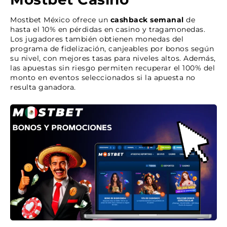
Mostbet México ofrece un
cashback semanal
de
hasta el 10% en pérdidas en casino y tragamonedas.
Los jugadores también obtienen monedas del
programa de fidelización, canjeables por bonos según
su nivel, con mejores tasas para niveles altos. Además,
las apuestas sin riesgo permiten recuperar el 100% del
monto en eventos seleccionados si la apuesta no
resulta ganadora.