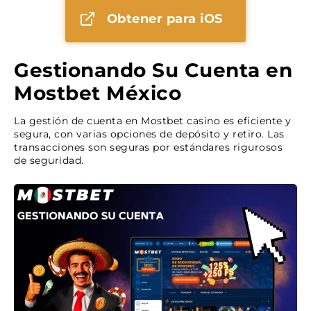
Obtener para iOS
Gestionando Su Cuenta en
Mostbet México
La gestión de cuenta en Mostbet casino es eficiente y
segura, con varias opciones de depósito y retiro. Las
transacciones son seguras por estándares rigurosos
de seguridad.