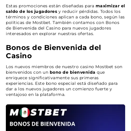
Estas promociones están diseñadas para
maximizar el
saldo de los jugadores
y reducir pérdidas. Todos los
términos y condiciones aplican a cada bono, según las
políticas de Mostbet. También contamos con Bonos
de Bienvenida del Casino para nuevos jugadores
interesados en explorar nuestras ofertas.
Bonos de Bienvenida del
Casino
Los nuevos miembros de nuestro casino Mostbet son
bienvenidos con un
bono de bienvenida
que
enriquece significativamente sus primeras
experiencias. Este bono especial está diseñado para
dar a los nuevos jugadores un comienzo fuerte y
ventajoso en la plataforma.