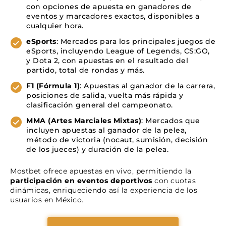
con opciones de apuesta en ganadores de
eventos y marcadores exactos, disponibles a
cualquier hora.
eSports
: Mercados para los principales juegos de
eSports, incluyendo League of Legends, CS:GO,
y Dota 2, con apuestas en el resultado del
partido, total de rondas y más.
F1 (Fórmula 1)
: Apuestas al ganador de la carrera,
posiciones de salida, vuelta más rápida y
clasificación general del campeonato.
MMA (Artes Marciales Mixtas)
: Mercados que
incluyen apuestas al ganador de la pelea,
método de victoria (nocaut, sumisión, decisión
de los jueces) y duración de la pelea.
Mostbet ofrece apuestas en vivo, permitiendo la
participación en eventos deportivos
con cuotas
dinámicas, enriqueciendo así la experiencia de los
usuarios en México.