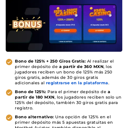
Bono de 125% + 250 Giros Gratis:
Al realizar el
primer depósito de
a partir de 360 MXN
, los
jugadores reciben un bono de 125% más 250
giros gratis, además de 30 giros gratis
adicionales al
registrarse en la plataforma
.
Bono de 125%:
Para el primer depósito de
a
partir de 180 MXN
, los jugadores reciben solo un
125% del depósito, también 30 giros gratis para
registro.
Bono alternativo:
Una opción de 125% en el
primer depósito más 5 apuestas gratuitas en
Mostbet Aviator, también disponible al