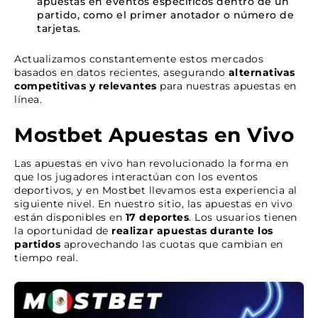
apuestas en eventos específicos dentro de un
partido, como el primer anotador o número de
tarjetas.
Actualizamos constantemente estos mercados
basados en datos recientes, asegurando
alternativas
competitivas y relevantes
para nuestras apuestas en
línea.
Mostbet Apuestas en Vivo
Las apuestas en vivo han revolucionado la forma en
que los jugadores interactúan con los eventos
deportivos, y en Mostbet llevamos esta experiencia al
siguiente nivel. En nuestro sitio, las apuestas en vivo
están disponibles en
17 deportes
. Los usuarios tienen
la oportunidad de
realizar apuestas durante los
partidos
aprovechando las cuotas que cambian en
tiempo real.