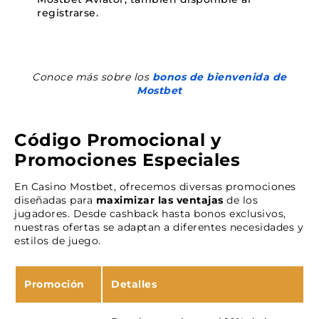
registrarse.
Conoce más sobre los
bonos de bienvenida de
Mostbet
Código Promocional y
Promociones Especiales
En Casino Mostbet, ofrecemos diversas promociones
diseñadas para
maximizar las ventajas
de los
jugadores. Desde cashback hasta bonos exclusivos,
nuestras ofertas se adaptan a diferentes necesidades y
estilos de juego.
Promoción
Detalles