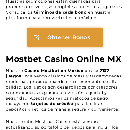
Nuestras promociones están diseñadas para
proporcionar ventajas tangibles a nuestros jugadores.
Consulta los
términos de cada bono
en nuestra
plataforma para aprovecharlos al máximo.
Obtener Bonos
Mostbet Casino Online MX
Nuestro
Casino Mostbet en México
ofrece
7137
juegos
, incluyendo clásicos de mesa y tragamonedas
modernas, proporcionando entretenimiento de alta
calidad. Los juegos son desarrollados por creadores
renombrados, asegurando diversión, equidad y
seguridad. Aceptamos varios métodos de pago,
incluyendo
tarjetas de crédito
, para facilitar
depósitos y retiros de manera segura y conveniente.
Nuestro sitio Most bet Casino está siempre
actualizando su portafolio de juegos para incluir los