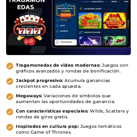
Tragamonedas de video modernas:
Juegos con
gráficos avanzados y rondas de bonificación.
Jackpot progresivo:
Acumula ganancias
crecientes en cada apuesta.
Megaways:
Variaciones de símbolos que
aumentan las oportunidades de ganancia.
Con características especiales:
Wilds, Scatters y
rondas de giros gratis.
Inspirados en cultura pop:
Juegos temáticos
como Game of Thrones.