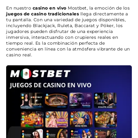
En nuestro
casino en vivo
Mostbet, la emoción de los
juegos de casino tradicionales
llega directamente a
tu pantalla. Con una variedad de juegos disponibles,
incluyendo Blackjack, Ruleta, Baccarat y Póker, los
jugadores pueden disfrutar de una experiencia
inmersiva, interactuando con crupieres reales en
tiempo real. Es la combinación perfecta de
conveniencia en línea con la atmósfera vibrante de un
casino real.